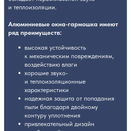
пыли благодаря двойному
контуру уплотнения
привлекательный дизайн
и небольшой вес конструкции
возможность производства
изделий по индивидуальным
размерам
Возможно изготовление систем
шириной от 630 до 1880 мм
и высотой от 930 до 2430 мм
Цена начинается от 35 000 рублей за
м²
ПРЕИМУЩЕСТВА
СИСТЕМЫ
МАКСИМАЛЬНО ОТКРЫТОЕ
ПРОСТРАНСТВО С ФУРНИТУРОЙ