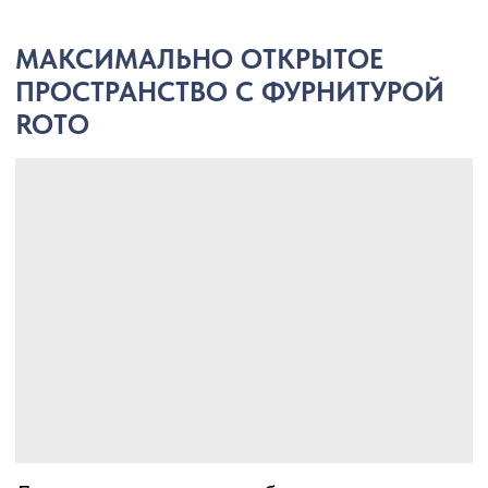
ФУНКЦИОНАЛЬНОСТЬ
И КРАСОТА
Благодаря оптимизированной конструкции
сдвижная фурнитура обладает
превосходными ходовыми свойствами.
Узкие, плоские и порошковым покрытием
покрашенные детали фурнитуры могут
быть различных цветов и позволяют
оформить конструкцию в соответствии
с вашими пожеланиями.