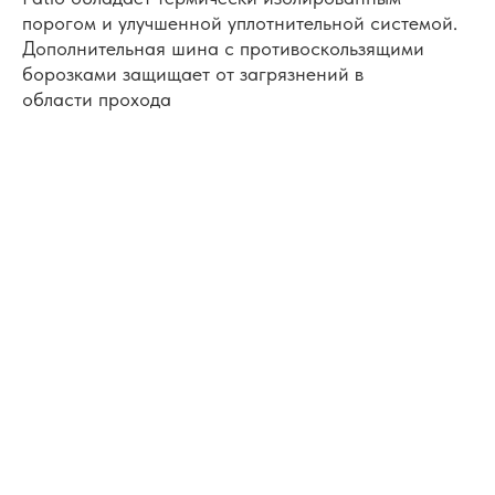
порогом и улучшенной уплотнительной системой.
Дополнительная шина с противоскользящими
КОНФИГУРАЦИЯ
борозками защищает от загрязнений в
СИСТЕМЫ
области прохода
Обзор схем в правом исполнении.
Все схемы могут быть также
симметричными, для левого исполнения.
Схема 330
Схема 321
Схема 431