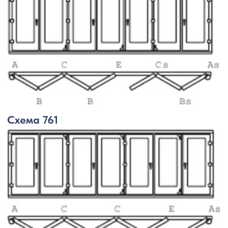
РАЗНОВИДНОСТИ
Существует огромное количество
вариантов персонализации стекла,
а именно использование стекла
с различной цветовой гамме, с нанесением
узора или фотопечати, с пескоструйной
росписью, а также солнцезащитное,
тонированное и т. д.