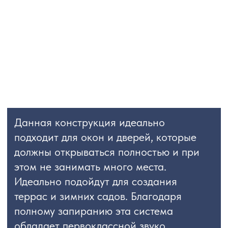
Данная конструкция идеально
подходит для окон и дверей, которые
должны открываться полностью и при
этом не занимать много места.
Идеально подойдут для создания
террас и зимних садов. Благодаря
полному запиранию эта система
обладает первоклассной звуко
и теплоизоляции.
Алюминиевые окна-гармошка имеют
ряд преимуществ:
высокая устойчивость
к механическим повреждениям,
воздействию влаги
хорошие звуко-
и теплоизоляционные
характеристики
надежная защита от попадания