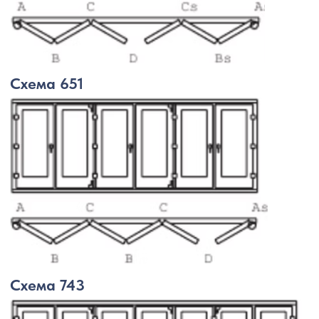
СТЕКЛОПАКЕТ
Конструкция может быть
персонализирована и адаптирована
к существующему пространству
и конструкциям
ХАРАКТЕРИСТИКИ
В зависимости от пожеланий
по звукоизоляции и теплопроводности
возможно применение двухкамерный
или однокамерный стеклопакетов