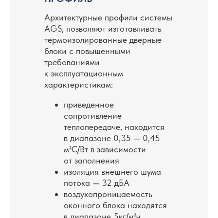
материал. Так-же он устойчив к корозии,
имеют длительный срок службы
Архитектурные профили системы
и практически никогда не нуждаются
AGS, позволяют изготавливать
в ремонте.
термоизолированные дверные
блоки с повышенными
требованиями
Алюминиевое остекление соответствует
к эксплуатационным
требованиям пожарной безопасности —
характеристикам:
алюминий устойчив к действию высоких
температур, он не боится огня
приведенное
сопротивление
теплопередаче, находится
в диапазоне 0,35 — 0,45
м²С/Вт в зависимости
от заполнения
изоляция внешнего шума
потока — 32 дБА
воздухопроницаемость
оконного блока находятся
в диапазоне 5кг/м²ч