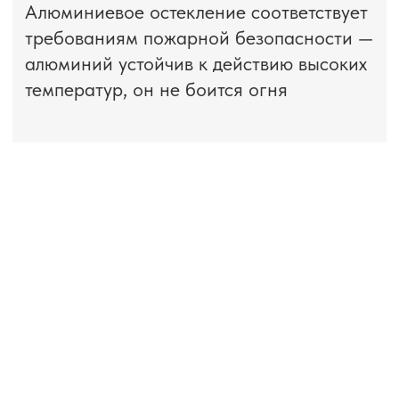
РАЗНОВИДНОСТИ
Существует огромное количество
вариантов персонализации стекла,
а именно использование стекла
с различной цветовой гамме, с нанесением
узора или фотопечати, с пескоструйной
росписью, а также солнцезащитное,
тонированное и т. д.