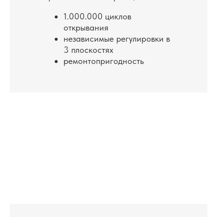
1.000.000 циклов
открывания
Возможно заказывать в любых цветах
независимые регулировки в
по каталогу Ral. Окраска профилей
3 плоскостях
выполняется в соответствии
ремонтопригодность
с пожеланиями заказчика
ОТДЕЛКА
АЛЮМИНИЕВОГО
ПРОФИЛЯ
Система может быть персонализирована
и адаптирована к существующему
пространству и конструкциям