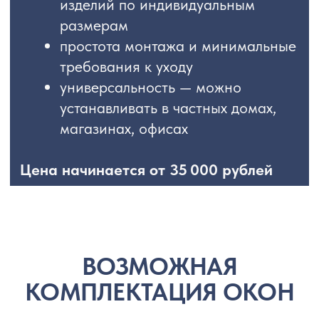
2.
3.
1.
Алюминиевый профиль холодный
или теплоизолированный
2.
Петли могут быть двухчастные,
трехчастные, роликовые или скрытые
Заполнение витража возможно
3.
как одинарным стеклом, так и
стеклопакетом
Врезная фурнитура может быть