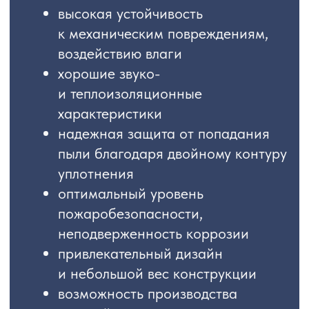
привлекательный дизайн
и небольшой вес конструкции
возможность производства
изделий по индивидуальным
размерам
простота монтажа и минимальные
требования к уходу
универсальность — можно
устанавливать в частных домах,
магазинах, офисах
Цена начинается от 35 000 рублей
за шт
ВОЗМОЖНАЯ
КОМПЛЕКТАЦИЯ ОКОН
1.