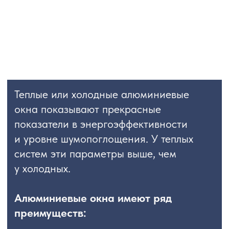
Теплые или холодные алюминиевые
окна показывают прекрасные
показатели в энергоэффективности
и уровне шумопоглощения. У теплых
систем эти параметры выше, чем
у холодных.
Алюминиевые окна имеют ряд
преимуществ:
высокая устойчивость
к механическим повреждениям,
воздействию влаги
хорошие звуко-
и теплоизоляционные
характеристики
надежная защита от попадания
пыли благодаря двойному контуру
уплотнения
оптимальный уровень
пожаробезопасности,
неподверженность коррозии