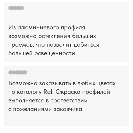
ПРОИЗВОДИТЕЛЬ
СВЕТОПРОЗРАЧНЫХ
КОНСТРУКЦИЙ
Адрес
О компании
д. Пески, Ломоносовский район,
Услуги
Торгово-Промышленная ул. д.30
Наши работы
тел/факс:
8 (812) 408-49-91
Контакты
E-mail:
info@glasspoint.net