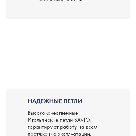
Алюминиевые витражи не боятся
высокого содержания влаги, а также
выдерживают как низкие, так и высокие
температуры.
Алюминий — экологически чистый
материал, не выделяющий никаких
токсичных веществ
НАДЕЖНЫЕ ПЕТЛИ
Высококачественные
Из алюминиевого профиля
Итальянские петли SAVIO,
возможно остекления больших
гарантируют работу на всем
проемов, что позволит добиться
протяжение эксплуатации.
большей освещенности