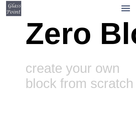
Zero Bl
create your own
block from scratch