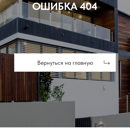
ПРОИЗВОДИТЕЛЬ
СВЕТОПРОЗРАЧНЫХ
КОНСТРУКЦИЙ
Адрес
О компании
д. Пески, Ломоносовский район,
Услуги
Торгово-Промышленная ул. д.30
Наши работы
тел/факс:
8 (812) 408-49-91
Контакты
E-mail:
info@glasspoint.net
© 2026 ООО «GlassPoint».
Все права защищены.