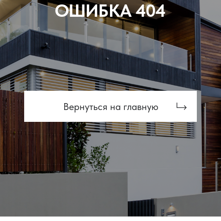
ПРОИЗВОДИТЕЛЬ
СВЕТОПРОЗРАЧНЫХ
КОНСТРУКЦИЙ
Адрес
О компании
д. Пески, Ломоносовский район,
Услуги
Торгово-Промышленная ул. д.30
Наши работы
тел/факс:
8 (812) 408-49-91
Контакты
E-mail:
info@glasspoint.net
© 2026 ООО «GlassPoint».
Все права защищены.