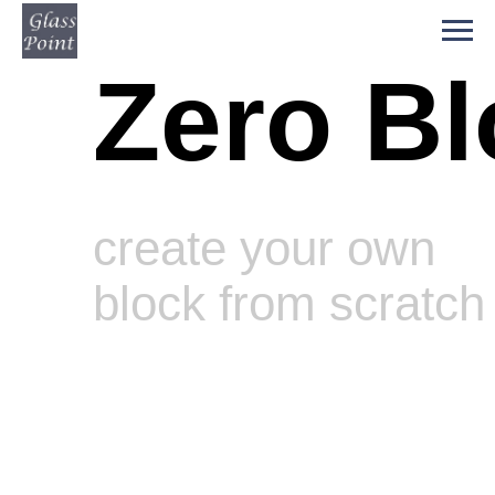
Zero Bl
create your own
block from scratch